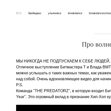
ВСЕ
брейкданс
ульяновск
breakdance
breakdanceschoo
Про волн
МЫ НИКОГДА НЕ ПОДПУСКАЕМ К СЕБЕ ЛЮДЕЙ
Отличное выступление Битмастера Т и Влада BMT 
можно услышать о таких важных темах, как уважен
над собой. Очень вдохновляющее видео для начи
P.S.
Команда "THE PREDATORZ", в которую входит Битм
Year". Это огромный вклад в признание Хип-Хоп к