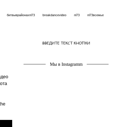
битвыврайонахnl73
breakdancevideo
nl73
nl73всемье
ВВЕДИТЕ ТЕКСТ КНОПКИ
Мы в Instagramm
идео
бота
the