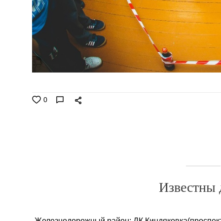
0
Известны 
-Железнодорожный район: ДК Киндяковка(проспект 