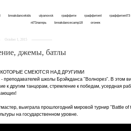
l
breakdancekids
ulyanovsk
граффити
граффитиnl
граффитиnl73
nl73лагерь
breakdancecamp18
огонек
October 1, 2015
ение, джемы, батлы
, КОТОРЫЕ СМЕЮТСЯ НАД ДРУГИМИ
- преподавателей школы Брэйкданса "Волнорез". В этом в
ие к другим танцорам, стремление к победам, усердная ра
нающих!
астер, выиграла прошлогодний мировой турнир "Battle of 
ультуры на государственном уровне.