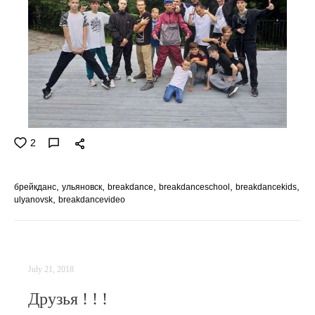
2
брейкданс
ульяновск
breakdance
breakdanceschool
breakdancekids
ulyanovsk
breakdancevideo
July 21, 2018
Друзья ! ! !