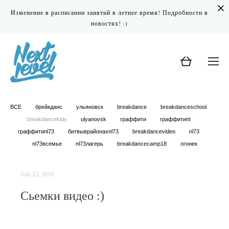
Изменение в расписании занятий в летнее время! Подробности в
новостях! :)
ВСЕ
брейкданс
ульяновск
breakdance
breakdanceschool
breakdancekids
ulyanovsk
граффити
граффитиnl
граффитиnl73
битвыврайонахnl73
breakdancevideo
nl73
nl73всемье
nl73лагерь
breakdancecamp18
огонек
July 23, 2018
Сьемки видео :)