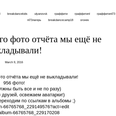
l
breakdancekids
ulyanovsk
граффити
граффитиnl
граффитиnl73
nl73лагерь
breakdancecamp18
огонек
го фото отчёта мы ещё не
ладывали!
March 9, 2016
ото отчёта мы ещё не выкладывали!
956 фото!
олжны быть все и не по разу)
 друзей, освежаем аватарки!)
ереходим по ссылкам в альбомы ;)
bum-66765768_229149576?act=edit
m/album-66765768_229170208