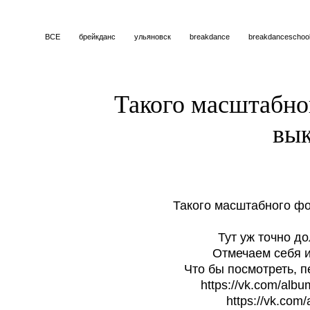
ВСЕ
брейкданс
ульяновск
breakdance
breakdanceschoo
Такого масштабно
вык
Такого масштабного ф
Тут уж точно д
Отмечаем себя и
Что бы посмотреть, п
https://vk.com/al
https://vk.co