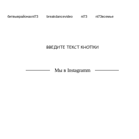
битвыврайонахnl73
breakdancevideo
nl73
nl73всемье
ВВЕДИТЕ ТЕКСТ КНОПКИ
Мы в Instagramm