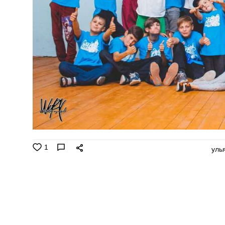
1
уль