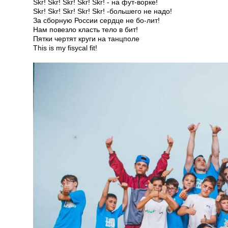
Skr! Skr! Skr! Skr! Skr! - на фут-ворке!
Skr! Skr! Skr! Skr! Skr! -большего не надо!
За сборную России сердце не бо-лит!
Нам повезло класть тело в бит!
Пятки чертят круги на танцполе
This is my fisycal fit!