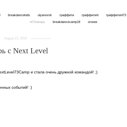
l
breakdancekids
ulyanovsk
граффити
граффитиnl
граффитиnl73
nl73лагерь
breakdancecamp18
огонек
August 23, 2018
ь с Next Level
xtLevel73Camp и стала очень дружной командой! ;)
нных событий! :)