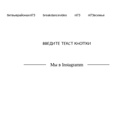
битвыврайонахnl73
breakdancevideo
nl73
nl73всемье
ВВЕДИТЕ ТЕКСТ КНОПКИ
Мы в Instagramm