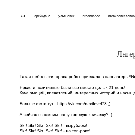
ВСЕ
брейкданс
ульяновск
breakdance
breakdanceschoo
Лагер
Такая небольшая орава ребят приехала в наш лагерь #Ne
Яркие и позитивные были все вместе целых 21 день!
Куча эмоций, впечатлений, интересных историй и насыще
Больше фото тут - https://vk.com/nextlevel73 ;)
А сейчас вспомним нашу топовую кричалку? :)
Skr! Skr! Skr! Skr! Skr! - вырубаем!
Skr! Skr! Skr! Skr! Skr! - на топ-роке!