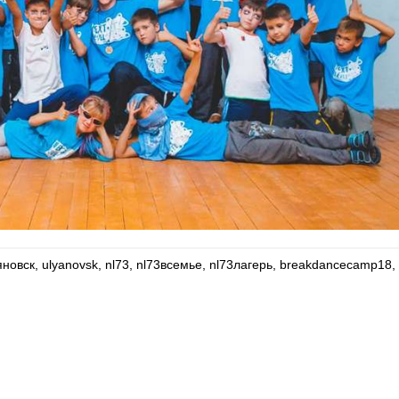
яновск
ulyanovsk
nl73
nl73всемье
nl73лагерь
breakdancecamp18