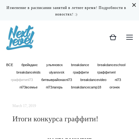
Изменение в расписании занятий в летнее время! Подробности в
новостях! :)
ВСЕ
брейкданс
ульяновск
breakdance
breakdanceschool
breakdancekids
ulyanovsk
граффити
граффитиnl
граффитиnl73
битвыврайонахnl73
breakdancevideo
nl73
nl73всемье
nl73лагерь
breakdancecamp18
огонек
March 17, 2019
Итоги конкурса граффити!