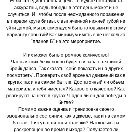
Если это единственная цель, то будьте пожалуйста
аккуратны, ведь победы в этот день может и не
случиться! И, чтобы после неожиданного поражения
в первом круге битвы, с выпяченной нижней губой не
уйти домой, мы рекомендуем быть готовыми и к этому
варианту событий! Как минимум иметь еще несколько
"планов Б" на это мероприятие.
И их может быть огромное количество!
Часть из них безусловно будет связана с техникой
брейк данса. Так сказать "себя показать и на других
посмотреть". Проверить свой арсенал движений как в
кругах так и на самом баттле. Достаточный ли объем
материала у тебя имеется? Каково его качество? Как
реагируют на него в кругах? Годен ли он для победы в
битве?
Помимо важна оценка и тренировка своего
эмоционально состояния, как в джеме, так и на самом
баттле. Трясутся ли твои коленки? Насколько ты
раскрепощен во время выхода? Получается ли