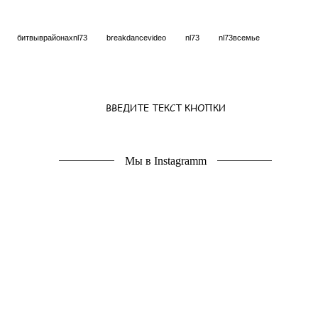
битвыврайонахnl73
breakdancevideo
nl73
nl73всемье
ВВЕДИТЕ ТЕКСТ КНОПКИ
Мы в Instagramm