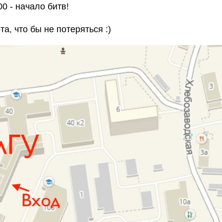
00 - начало битв!
та, что бы не потеряться :)