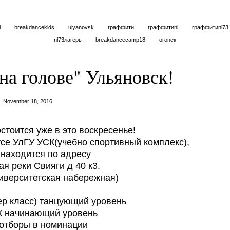
l
breakdancekids
ulyanovsk
граффити
граффитиnl
граффитиnl73
nl73лагерь
breakdancecamp18
огонек
на голове" Ульяновск!
November 18, 2016
тоится уже в это воскресенье!
усе УлГУ УСК(учебно спортивный комплекс),
 находится по адресу
я реки Свияги д 40 к3.
иверситетская набережная)
ер класс) танцующий уровень
МК начинающий уровень
 отборы в номинации